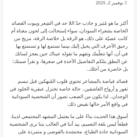
نوفمبر 2, 2025
أكثر ما هو مُثير و جاذب حدّ اللا حد في الشِعر وبيوت القصائد
الخاصة بشعراء السودان، سواء إستحالت إلى لحون مغناة أم
كانت عصيّة على ذلك، هو الرقة بل خلاصة الرقة، مزيج من
رحيق الأحرف التي يخيل إليك بينما تستمع لها و تستمتع بها
في آن، أنها تتعلّمك وتفهم ما تقوله عيناك حين يعجز لسانك
عن النطق بتلكم التفاصيل الآخذة في صغرها، و تقرأ صمتك؛
بل حاضرة من أجلك..
قصائد فياضة بالمشاعر تحتوي قلوب المُنهكين قبل تبسم
ثغور و أرواح العاشقين.. حالة خاصة تختزل عبقرية الخلود في
الوجدان.. لذا يكون من الصعب تصور أن الشخصية السودانية
في واقع الأمر حالها نقيض ذلك.
أسوق هذا الحديث بناءً على ما يعتمل المشهد المجتمعي لدينا،
قطعاً ليس بلغة التعميم، بيد أننا في الغالب بتنا نرى الشخصية
السودانية حادة الطباع، محتشدة بالفوضى و متمردة على