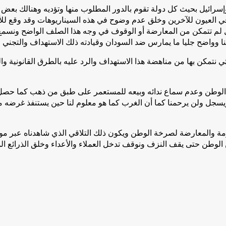
 وإسرائيل بحيث كل دولة تقوم بالدور المطلوب منها وتؤديه وهنالك بعض
 في العيون للآخرين وخلق عدم وضوح في هذه السيناريوهات وقد وقع ل
 لم تتمكن من المعارضة أو الوقوف في وجه هذا الصلف الواضح ونسمع كثي
وواضح جليا ما يمارس ضد السودان وقيادته ذلك الاستهداف والتجني ل
ة التي نتمكن بها من مناهضة هذا الاستهداف والرد عليه بالطرق القانون
راب الوطن وعدم سماع ندائه وبيعه للمستعمر على طبق من ذهب كما حصل م
يسجل ولن يرحمنا كما أن الغرب كما هو معلوم لنا حين يستنفذ غرضه 
مة والمعارضة لصرخة الوطن ويكون ذلك التلاقي الذي شاهدناه عبر مو
وطن حتى يقف النزف ونوقف تدخل العملاء والأعداء وخلق الذرائع الوا