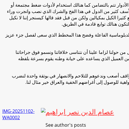
 الأدوار تتم بالتضامن كما هنالك استخدام لأدوات ضغط مجتمعة أو
لأسف كثير من الدول في هذا الفخ والشرك الذي نصب وانجرت وراء
را الكيل بمكيالين ولكن من قبل فقد قالها كيسنجر إننا لا نكيل
تكون هنالك توابع قادمة في الطريق.
ية والدبلوماسية الفاعلة وفضح هذا المخطط الذي سعى لفصل جزء عزيز
ن حولنا لزاما علينا أن نتناسى خلافاتنا ونسمو فوق جراحاتنا
من العميل الذي يساعده على خيانة وطنه يقوم بسرعة بلفظه
اقف أصعب وندعوهم للتلاحم والانصهار في بوتقة واحدة لنضرب
هية للوصول إلى أغراضهم الخفية والعراق خير مثال لنا.
عصام الدين نصر ابراهيم
See author's posts