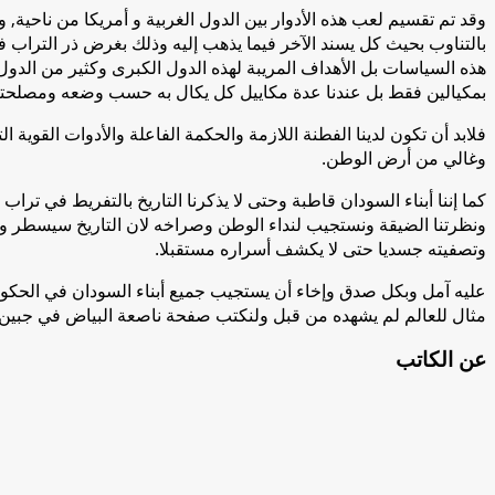
وقد تم تقسيم لعب هذه الأدوار بين الدول الغربية و أمريكا من ناحية,
بالتناوب بحيث كل يسند الآخر فيما يذهب إليه وذلك بغرض ذر التراب
هذه السياسات بل الأهداف المريبة لهذه الدول الكبرى وكثير من الدول
بمكيالين فقط بل عندنا عدة مكاييل كل يكال به حسب وضعه ومصلحتنا 
فلابد أن تكون لدينا الفطنة اللازمة والحكمة الفاعلة والأدوات القوي
وغالي من أرض الوطن.
كما إننا أبناء السودان قاطبة وحتى لا يذكرنا التاريخ بالتفريط في ت
ونظرتنا الضيقة ونستجيب لنداء الوطن وصراخه لان التاريخ سيسطر و
وتصفيته جسديا حتى لا يكشف أسراره مستقبلا.
عليه آمل وبكل صدق وإخاء أن يستجيب جميع أبناء السودان في الحكو
مثال للعالم لم يشهده من قبل ولنكتب صفحة ناصعة البياض في جبين ال
عن الكاتب