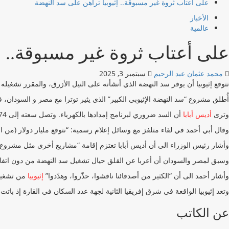
على أعتاب ثروة غير مسبوقة.. إثيوبيا تراهن على سد النهضة
الأخبار
عالمية
على أعتاب ثروة غير مسبوقة.. إ
محمد عثمان عبد الرحيم
سبتمبر 3, 2025
تتوقع إثيوبيا أن يوفر سد النهضة الذي أنشأته على النيل الأزرق، والمقرر تشغيل
أُطلق مشروع “سد النهضة الإثيوبي الكبير” الذي يثير توترا مع مصر و السودان، في 2011 بميزانية بلغت أربعة مليارات دولار. ويعد أكبر مشروع كهرومائي في إفريقيا إذ يبلغ عرضه 1,8 كيلومتر وارتفاعه 45
وترى
أديس أبابا
أن السد ضروري لبرنامج إمدادها بالكهرباء. وتصل سعته إلى 74 مليار متر مكعّب من المياه وهو قادر على توليد أكثر من 5000 ميغاوات من الكهرباء، أي ما يعادل ضعف الإنتاج الحالي لإثيوبيا.
وقال أبي أحمد في لقاء متلفز مع وسائل إعلام رسمية: “نتوقع مليار دولار (من ا
وأشار رئيس الوزراء الى أن أديس أبابا تعتزم إقامة “مشاريع أخرى مثل مشروع
وسبق لمصر والسودان أن أعربا عن القلق حيال تشغيل سد النهضة من دون اتفاق 
وأشار أحمد الى أن “الكثير من أصدقائنا ناقشوا، حذّروا، وهدّدوا”
إثيوبيا
من تشغيل 
وتعد إثيوبيا الواقعة في شرق إفريقيا الثانية لجهة عدد السكان في القارة إذ باتت تعد حوالى 130 مليون نسمة فيما تتزايد حاجا
عن الكاتب