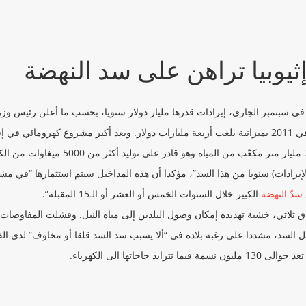
ثيوبيا تراهن على سد النهضة
ه في سبتمبر الجاري، إيرادات قدرها مليار دولار سنويا، بحسب ما أعلن رئيس وزرا
1 مترا.
لإيرادات) سنويا من هذا السد”، مؤكدا أن هذه المداخيل سيتم استثمارها “في مش
سدّ النهضة
الكبير خلال السنوات الخمس أو العشر أو الـ15 المقبلة”.
ثلاثي، خشية تهديده إمكان وصول البلدين إلى مياه النيل. وفشلت المفاوضات 
السد، مشددا على رغبة بلاده في “ألا يسبب سد السد قلقا أو مخاوف” لدى الق
تها الى الكهرباء.