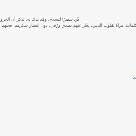
‏كُن سفيرًا للسلام، ومٌد يدك له. تذكر أن الحر
كلماتك مرآةً لقلوب الناس، تعبّر عنهم بصدق ورُقي، دون انتظار شكرهم؛ فحبهم ي
ا”