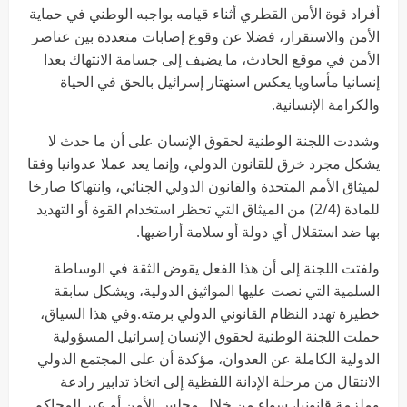
أفراد قوة الأمن القطري أثناء قيامه بواجبه الوطني في حماية
الأمن والاستقرار، فضلا عن وقوع إصابات متعددة بين عناصر
الأمن في موقع الحادث، ما يضيف إلى جسامة الانتهاك بعدا
إنسانيا مأساويا يعكس استهتار إسرائيل بالحق في الحياة
والكرامة الإنسانية.
وشددت اللجنة الوطنية لحقوق الإنسان على أن ما حدث لا
يشكل مجرد خرق للقانون الدولي، وإنما يعد عملا عدوانيا وفقا
لميثاق الأمم المتحدة والقانون الدولي الجنائي، وانتهاكا صارخا
للمادة (2/4) من الميثاق التي تحظر استخدام القوة أو التهديد
بها ضد استقلال أي دولة أو سلامة أراضيها.
ولفتت اللجنة إلى أن هذا الفعل يقوض الثقة في الوساطة
السلمية التي نصت عليها المواثيق الدولية، ويشكل سابقة
خطيرة تهدد النظام القانوني الدولي برمته.وفي هذا السياق،
حملت اللجنة الوطنية لحقوق الإنسان إسرائيل المسؤولية
الدولية الكاملة عن العدوان، مؤكدة أن على المجتمع الدولي
الانتقال من مرحلة الإدانة اللفظية إلى اتخاذ تدابير رادعة
وملزمة قانونيا، سواء من خلال مجلس الأمن أو عبر المحاكم