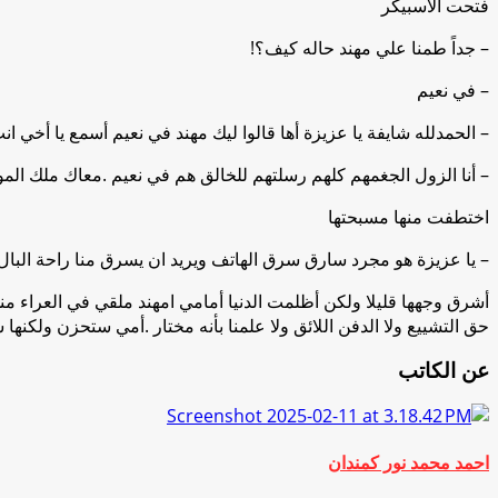
فتحت الاسبيكر
– جداً طمنا علي مهند حاله كيف؟!
– في نعيم
– الحمدلله شايفة يا عزيزة أها قالوا ليك مهند في نعيم أسمع يا أخي 
– أنا الزول الجغمهم كلهم رسلتهم للخالق هم في نعيم .معاك ملك ال
اختطفت منها مسبحتها
– يا عزيزة هو مجرد سارق سرق الهاتف ويريد ان يسرق منا راحة البال
أشرق وجهها قليلا ولكن أظلمت الدنيا أمامي امهند ملقي في العراء منه
حق التشييع ولا الدفن اللائق ولا علمنا بأنه مختار .أمي ستحزن ولكنه
عن الكاتب
احمد محمد نور كمندان