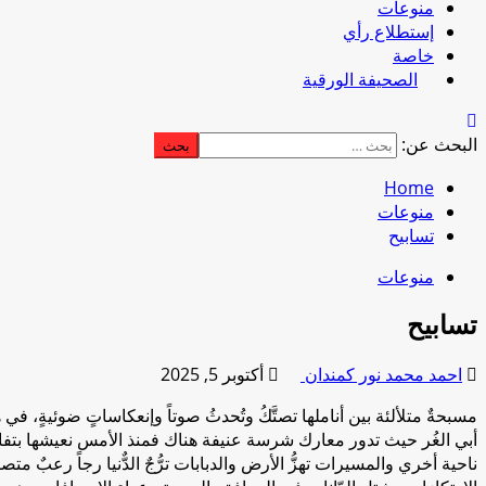
منوعات
إستطلاع رأي
خاصة
الصحيفة الورقية
البحث عن:
Home
منوعات
تسابيح
منوعات
تسابيح
احمد محمد نور كمندان
أكتوبر 5, 2025
مسبحةٌ متلألئة بين أناملها تصتَّكُ وتُحدثُ صوتاً وإنعكاساتٍ ضوئيةٍ، ف
أبي الغُر حيث تدور معارك شرسة عنيفة هناك فمنذ الأمس نعيشها بتفاص
ناحية أخري والمسيرات تهزُّ الأرض والدبابات ترُّجٌ الدٌّنيا رجاً رع