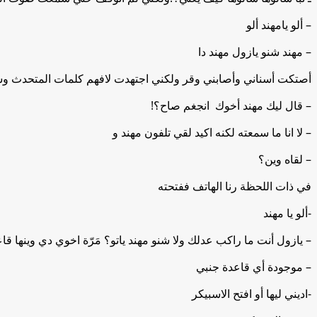
– ألو يامهند ألو
– مهند شنو يازول مهند دا
أصتكت أسناني وأصابني وقر ولكني اجتهدت لافهم كلمات المتحدث و
– قال ليك مهند أخوك انجغم صاح؟!
– لا انا ما سمعته لكنه اكيد لقي تلفون مهند و
– لقاه وين؟
في ذات اللحظة رنا الهاتف ففتحته
-ألو يا مهند
– يازول أنت ما راكب عدلك ولا شنو مهند ياتو؟ مَرّة اخوي دي وينها قا
– موجودة أي قاعدة جنبي
-اديني ليها أو افتح الاسبيكر