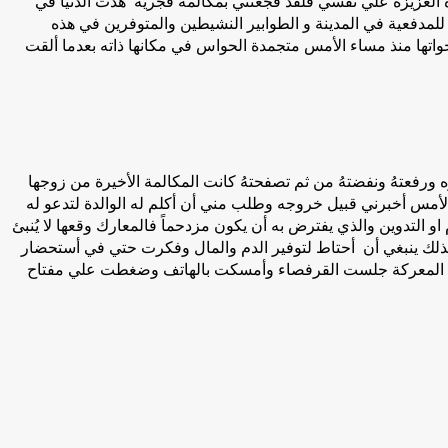
العزيزة علي نفسي فلقد فجعتني بمكالمة فجريّة هدّت الدُّنيا في
لمدفعية في المدينة و الطوابير النشيطين والمتوفرين في هذه
واتها منذ مساء الأمس متجمدة الحواس في مكانها ذاته بعدما ألقت
 ورفعتهُ ونفضتهُ من ثم تصفحتهُ كانت المكالمة الأخيرة من زوجها
لأمس أخبرني قبيل خروجه وطلب مني أن أكلم له الوالدة لتدعو له
تدوين والذي يفترض به أن يكون مزدحماً فالمعارك وقعها لا يُنبئ
كذلك ينبغي أن أحتاط لتوفير الدم والمال وفكرت حتي في أستحضار
ضوضاء المعركة جلست القرفصاء وأمسكت بالهاتف وضغطت علي مفتاح