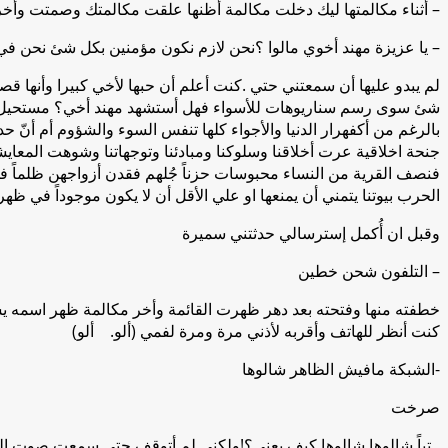
– أثناء مكالمتها ليك دخلت مكالمة أظنها علقت مكالمتك وصمتت وأخر
– يا عزيزة مهند أخوي مالوا ؟نحن لازم نكون مؤمنين بكل شئ نحن ف
لم يبدو عليها أن سمعتني حتي .كنت أعلم أن حبها لأخي كبيرا وأنها ق
شئ سوى رسم سناريوهات للأسواء فهل أستشهد مهند أخي؟ مستحيل لأنن
بالرغم من أكفهرار الدنيا والأجواء كلها تنفس السوء والشؤوم أم أنّ
جنحة اخلاقية عرت أخلاقنا وسلوكنا ومبادئنا وتوجهاتنا وشوهت المعايش
فنصف القرية من النساء محبوسات حزناً جُلهم فقدن أزواجهن ظلماً فمن
الحرب بيوتنا يتمني أن يمنعها او علي الأقل أن لا يكون موجوداً في ظ
وقبل ان أُكمل إسترسالي حدثتني سميرة
– التلفون شحن خطين
خطفته منها وفتحته بعد دهر ظهرت القائمة وأخر مكالمة ظهر اسمه 
كنت أنظر للهاتف وأقربه لأذني مرة ومرة لفمي (ألو. ألو)
-الشبكة مافيش الظاهر شالوها
صرخت
ـ تباً شالوها شالوها كيف يعني؟!ولكني لم أتوقف حتي سمعت صوت ال