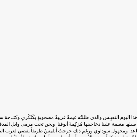
ي هذا اليوم التعيِـس والذي ظللتُه غيمةً غريبةً مصحوبةٍ بكُتْكُرىِ وكتـ
يلها مغيمة علينا دخاخينها مُزكِمةً أنوفنا ونحن تحت مرمي وابل المد
بٌ متصاعد ومجهول سوداوي ورغم ذلك خرجتُ أتلمسُ طريقاً يفضي لغرب الم