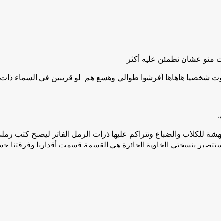
انت منو عشان نطمئن عليه أكثر
موت شخصيا هاهاها أفرشوا طوالي وهسع هم لو قريبين في السماء ذات ا
.
شة للكلاب والضباع وتتراكم عليها ذرات الرمل الفاتر ليصبح كثب رملي ! 
ا ستتصبر بنسختي الخاوية الحائرة هي القسمة قسمت أقدارنا وفرقتنا حس