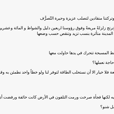
تركتنا منقادين لتصلب عزيزة وحيرة التّصرُّف
ترتج زلزلةً مريعةً وفوق رؤوسنا اربعين دليل والشواظ و المائة وعشرين
 المدينة متأثرة بنسب تزيد وتنقص حسب وضعها
فقط المسبحة تتحرك في يدها حاولت معها
 حاجة نعملها؟
 خيار الا أن نستحلب الطاقة لتوفر لنا ولو خطاً واحد نطمئن به وقد
عليه لكنها فجأة صرخت ورمت التلفون في الأرض كانت خائفة ورفضت أي 
صل شنو؟