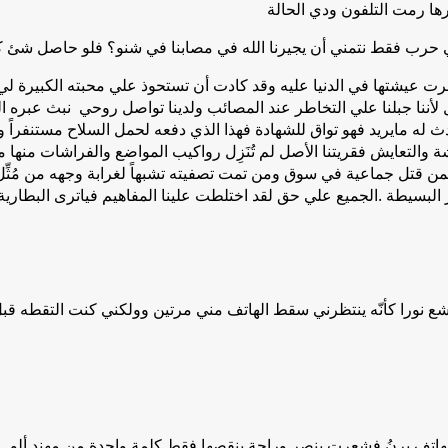
ها رمت التلفون ودي الحالة
ي حرب فقط نتمني أن يجيرنا الله في مصابنا في شنو؟ فلو حاصل شئ 
صرت عيشتها في الدنيا عليه وقد كادت أن تستحوذ علي محبته الكبيرة ل
ا جبلنا علي التخاطر عند المصائب ولدينا تواصل روحي نبث عبره ال
 حدث له مايريد فهو تواق للشهادة فهذا الذي دفعه لحمل السلاح مستنفر
ة والتعايش فقريتنا الأصل لم تُنَزِل رواكيب المواضع والفراشات منها 
 قتل جماعية في سوق ومن تمت تصفيته تشبهاً لغرابة وجهه من مُثِّل به
هر البسيطة .الجميع علي حق لقد اختلطت علينا المفاهيم فياترى البطار
يشع نورا كأنّه ينتظرني سقط الهاتف مني مرتين وولكني كنت التقطه
هاتف يرنُ فشعرت بنصرٍ وراحة ينقصها فقط كلمة واحدة من مهند ألو