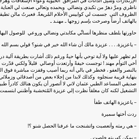
الإرتكازات وشتِل الدّانات في المرافق الحيوية وعواء الإسعافات وهرج
ناظري ومرَّ دهرٌ من تكبدي ونضالي وبحمده وتعالي صنعت لي العناية ا
الظروف التي جسمت لي كوابيس الأحلام المُريعةّ. فعبرتُ مالن تطيقهُ
بالهاتف أرضاً وصرخت بإسم زوجها ـ مهنـد ـ
حاورتها بلطف منظرها أنسانِّي مكابدتي ونضالي وروعي للوصول اليها:
– ياعزيزة. . . . عزيزة مالك أن شاء الله خير في شنو؟ قولي بسم الله ولا
لم تظهر عليها ولا آية توحي بأنها حيةٌ ورغم ذلك أشارت بطريقة آلية 
أخي التوأم مهند ! توجست خيفةً وأرتعدت أوصالي قليلاً ولكني قدّر
بالنصر والعفو ، فخطر في بالي أنه ربما أصيب وقفزت مباشرة فوق ال
بنهاية قريبة سنجلوه وكذلك لابدا من إجلاء بعض من أصدقائي وزملائ
صديقي المساعد الطبي عثمان لاني لا أتصور أن يكون هنالك كادراً ط
التشغيل لكنه كان مغلقاً نظرت إلي عزيزة المُتخشبة وأظنني ابتسمت 
– ياعزيزة الهاتف طفأ
ردت أختها سميرة
– هي رمته وأتعصبت واتشنجت ما عرفنا الحصل شنو ؟!
– يمكن كهربته خلصت .