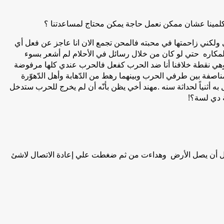
كلمينا عشان ممكن نعمل حاجة يمكن محتاج لمساعدتنا ؟
ي ولكني زاحمتها في محبته فالمحن تجمع الان انا عاجز عن فعل أي
مكاره حتي لو كان من خلال رسائل في الأحلام لم أشعر بسوء
اً وهي نقطة خلافنا أنا ضد الحرب كفعل فالحرب عندي كلها مرفوضة
مناصفة بين طرفي الحرب وبينهما رهط من الدّهابة وأهل الدّهوّرة
 أثنياً لحداثة سنه .مهند أخي يظن بأنّه أن لم يخرج للحرب ستدخل
ية دي لسة؟!
 قبل أن يصل الأرض وهداءت من ثم ضغطت علي إعادة الاتصال لاشئ