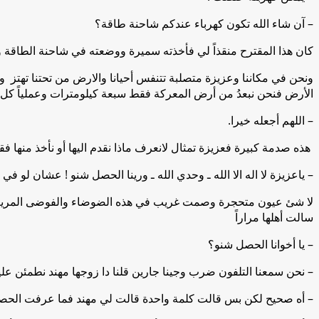
– آن شاء الله تكون كهرباء عندكم شاحنة طاقة؟
كان هذا المقترح منقذاً لي فأخذته سميرة ووضعته في شاحنة الطاقة و
ونحن في مكاننا وعزيزة متصلبة تتنفس أحيانا والارض من تحتنا تهتز و
الأرض فنحن نبعدُ من أرض المعركة فقط سبعة كيلومترات وعملياً كل
– اللهم أجعله خيرا.
هذه صدمة كبيرة فعزيزة تمثال لانعرف ماذا نقدم اليها أو نأخذ منها 
– ياعزيزة لا اله الا الله ـ وحدي الله ـ ورينا الحصل شنو ! عشان لو في
لا شئ عيون متحجرة وصمت غريب في هذه الضوضاء والفوضى المريعة فلا
سالت أهلها مراراً
– يا أخوانا الحصل شنو؟
– نحن سمعنا التلفون ضرب وجينا جارين قلنا دا زوجها مهند نطمئن 
– أه صحيح لكن بس قالت كلمة واحدة قالت لي مهند فما عرفت الح