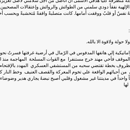
لةً متطرفة كلياً هدفي الأسمى أن أناضل من أجل سلامتي لأصلُ لعزيزة 
لإلهية نفقاً دودي سلمني من الطوائش والروائش وإعتقالات المصحيين ل
 نفسٌ أو قلبٌ ووقفت أمامها. كانت متصلبةً واقفةً مُتخشبةً وبحسب أخ
 حولة ولاقوة الا بالله.
دراماتيكية إلي هاتفها المدفوس في الرّمال في أرضية غرفتها فسرتُ نحوه
ت الموقف فأخي مهند خرج مستنفرا مع القوات المسلحة المهاجمة منذ ا
ظروف بخطة تقتضي سحبه من المستشفي العسكري المهدد بالإقتحام او ال
ي من أحيائهم الواقعة علي تخوم المعركة والقصف العنيف وخط النار 
بياً واحداً في مدينتنا غير مشغول وقلبي أصبح نبضهُ يجاري هدير و
لها