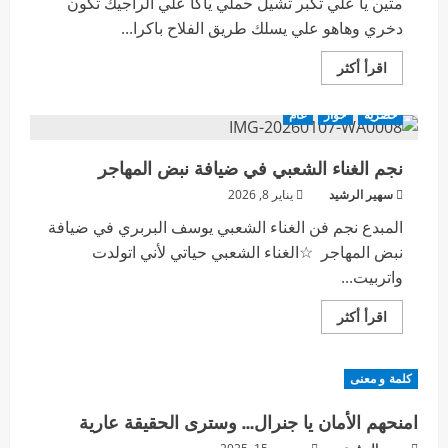
متين يا علي تكبر تشيل حملي ياكا علي الراجيك تكون
دخري وهاهو علي يسلك طريق الفلاح باكرا...
اقرأ أكثر
حصرية
حوار
عام
نجم الغناء الشعبي في ضيافة نبض المهاجر
سهير الرشيد
يناير 8, 2026
المبدع نجم فن الغناء الشعبي يوسف البربري في ضيافة
نبض المهاجر ☆الغناء الشعبي حياتي لأني اتولدت
واتربيت...
اقرأ أكثر
كلمة و معنى
امنحهم الأمان يا جنرال… وسترى الحقيقة عارية