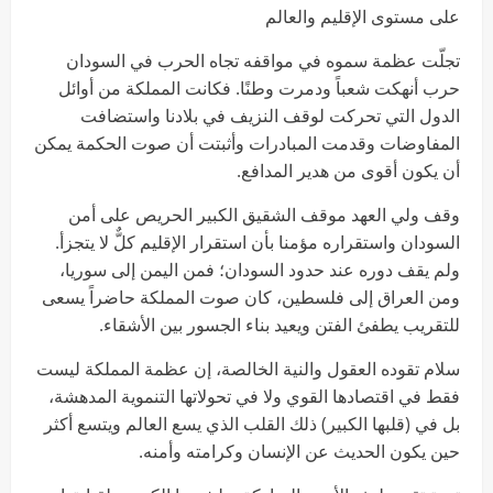
على مستوى الإقليم والعالم
تجلّت عظمة سموه في مواقفه تجاه الحرب في السودان
حرب أنهكت شعباً ودمرت وطنًا. فكانت المملكة من أوائل
الدول التي تحركت لوقف النزيف في بلادنا واستضافت
المفاوضات وقدمت المبادرات وأثبتت أن صوت الحكمة يمكن
أن يكون أقوى من هدير المدافع.
وقف ولي العهد موقف الشقيق الكبير الحريص على أمن
السودان واستقراره مؤمنا بأن استقرار الإقليم كلٌّ لا يتجزأ.
ولم يقف دوره عند حدود السودان؛ فمن اليمن إلى سوريا،
ومن العراق إلى فلسطين، كان صوت المملكة حاضراً يسعى
للتقريب يطفئ الفتن ويعيد بناء الجسور بين الأشقاء.
سلام تقوده العقول والنية الخالصة، إن عظمة المملكة ليست
فقط في اقتصادها القوي ولا في تحولاتها التنموية المدهشة،
بل في (قلبها الكبير) ذلك القلب الذي يسع العالم ويتسع أكثر
حين يكون الحديث عن الإنسان وكرامته وأمنه.