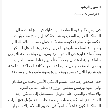
سهير الرشيد
نوفمبر 19, 2025
في زمنٍ تكثر فيه العواصف وتتشابك فيه النزاعات تظل
المملكة العربية السعودية شامخةً كجبل راسخ تقف بثبات
حكمة وبُعد نظر (حكومة وشعبًا ) تحمل رسالة سلام للعالم
بأسره فالمملكة بتأريخها العريق وحضورها الفاعل لم تكن
يوماً دولة عابرة في المشهد الإقليمي، بل دولة صانعة للتوازن
حاملة لراية الاعتدال وملاذاً أمناً حين يختلط صوت الحرب
بصدى الخوف ، ولعل ما يضاعف من مكانة المملكة الشامخة
هو قيادتها التي تجسد رؤية جديدة وقوة طموح غير مسبوقة.
ففي شخص (صاحب السمو الملكي الأمير محمد بن سلمان
ولي العهد ورئيس مجلس الوزراء) تتجلى معاني العزم
والإنصاف والقدرة على تحويل المستحيل إلى ممكن. (هذا
القائد الذي لم يكتفِ بقيادة نهضة داخلية مذهلة) بل فتح أبواب
المملكة لتكون فاعلاً أساسياً في تحقيق السلام والاستقرار