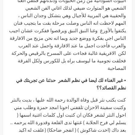
البيوت السودانية من زمن الحبوبات ودندناتهم فتلقي الغنا
الشعبي هو المتوارث ضيفي لذلك اغاني الفن الشعبي
والحقيبة هي المربية للأجيال وهي بتشكل وجدان الناس ،
المهم لاحظت انه الناس وصلت مرحلة بقت ما بتجيب فنان
يكتفوا بالأورغ وغنا النبق النبق ويرقصوا ففكرت عشان اجيب
الناس اجي بفكرة ووضع جديد وبما انه نحن مزيج من الافارقة
والعرب فأخدت اجمل ما عند الافارقة واجمل عند العرب
لكن الافريقية غالبة فجاءت على المسرح بالرقيص والحركة
فخلقت نجومية ما ليوسف براه بل للكورس ولكل الفرقة
المصاحبة
▪︎
غير الغناء لك ايضا في نظم الشعر حدثنا عن تجربتك في
نظم القصائد؟؟
كنت بكتب نثر قبل وفاة الوالدة رحمة الله عليها ، بديت بالنثر
وكتبت سفينة الاحزان تلقفني اخونا امجد حمزة وطلب مني
احول النثر لشعر فكان ان كتبت اول كلمات اغنية اسمها (
يسلم لي فرح الجلابة ) غنتها ندى القلعة وقدورة الله يرحمه ..
بعد داك (اخدت شاكوش ) ( انفجر ضاحكا) (علقت له اكيد