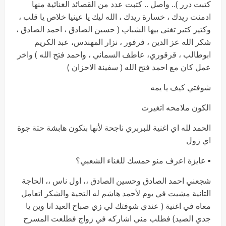
كتبت درر ).. واصل .. كتبت عدد من القصائد الغنائية منها
ادمنت ريدك ، خسارة ريدك ، الله ليك يا عينيا خلاص يا قلب ،
وكتير كتير تغنى بيها الشباب ( حسين الصادق ، احمد الصادق ،
شكر الله عز الدين ، فرفور ، نزار المهندس، عبد الكريم
ابوطالب ، قرقوري، عاطف السماني ، واحمد فتح الله ) واخر
عمل كان مع احمد فتح الله ( سفينة الاحزان )
شوفتي كيف يا يمه
الكون ملامحه اتغيرت
الحمد لله اي اغنية للبربري ناجحة لأنها بتكون هابشة حتة جوة
اي زول
▪︎ عايزة اعرف منو حمسك للغناء الشعبي؟
شجعني احمد الصادق وحسين الصادق ،، اول ناس ،، الحاجة
التانية مشيت في يوم لأحمد هاشم له التحية والشكر اتعامل
معاه في اغنية ( عندي شوفتك لي زي صباح العيد انا وين يا
جدي الصيد) فطلب مني اشاركه في زواج فطلعت المسرح