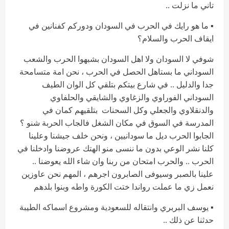
تاني ما نزلت ..
▪︎ ما هو رايك في الحرب في السودان ودوركم كفنانين في
ايقاف الحرب والسلام؟
شوفي لا السودان ولا اهل السودان بشبهوا الحرب والشعب
السوداني ما بستاهل الحصل في الحرب ، نحن امة متسامحة
جدا والدليل .. في شارع بيتكم بتلقي كل الوان الطيف
السوداني الفوراوي والزغاوي والشايقي والحلفاوي
والدنقلاوي والجعلي وكل السحنات بتلقيهم كمان في
المدرسة في السوق في مكان الشغل فالجاب الحربة شنو ؟
الجابوا الحرب ديل ما سودانيين ، ونحن خلف جيشنا وعلينا
كلنا نشر الوعي بدون ما ننسى منو الهتك عروضنا وادخلنا في
الحرب .. والحرب امتحان من ربنا وان شاء الله يعوضنا ..
علينا بالصبر وسيوفى الصابرون اجرهم ، المهم نحن عاوزين
نعمل زي ما عملت رواندا ختت الكورة واطه وبنوا بلدهم
▪︎ يوسف البربري وانتقاله للسعودية ومشروع اسماكه الطيبة
حدثنا عن ذلك ..