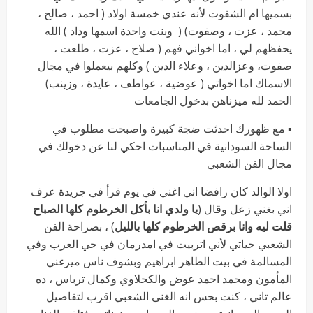
بسميها ام الشفوت لأنه عندي خمسة اولاد ( احمد ، صالح ،
محمد ، عزت ، وصفوت) ( وبنت واحدة اسمها وداد ) الله
يحفظهم لي ، اما اخواني فهم ( صلاح ، عزت ، طلعت ،
صفوت، وعزالدين ، وعلاء الدين ) وكلهم بيعملوا في مجال
الاسماك اما اخواتي ( عوضية ، عواطف ، عايدة ، وزينب)
الحمد لله ميزناهن بدخول الجامعات
▪︎ مع ظهورك احدثت ضجة كبيرة واصبحت مطلوب في
الساحة السودانية في المناسبات احكي لنا عن دخولك في
مجال الفن الشعبي
اولا الوالد كان رافضا اني اغني في يوم قرأ في جريدة عرف
اني بغني زعل وقال (
يا ولدي انا بأكل الخرطوم كلها الصباح
قلت ليه وانا برقص الخرطوم كلها بالليل
) ، بصراحة الفن
الشعبي حياتي لأني اتربيت في امدرمان في حي العرب وفي
المسالمة في بيت الطاهر ابراهيم وبشوف ناس ميرغني
المأمون ومحمد احمد عوض والكحلاوي وكمال ترباس ، ده
عالم تاني ، كنت بحس انه الغنى الشعبي اقرب لتفاصيل