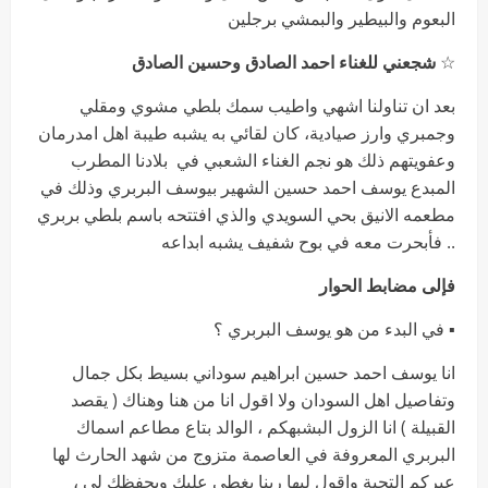
البعوم والبيطير والبمشي برجلين
☆
شجعني للغناء احمد الصادق وحسين الصادق
بعد ان تناولنا اشهي واطيب سمك بلطي مشوي ومقلي
وجمبري وارز صيادية، كان لقائي به يشبه طيبة اهل امدرمان
وعفويتهم ذلك هو نجم الغناء الشعبي في بلادنا المطرب
المبدع يوسف احمد حسين الشهير بيوسف البربري وذلك في
مطعمه الانيق بحي السويدي والذي افتتحه باسم بلطي بربري
.. فأبحرت معه في بوح شفيف يشبه ابداعه
فإلى مضابط الحوار
▪︎ في البدء من هو يوسف البربري ؟
انا يوسف احمد حسين ابراهيم سوداني بسيط بكل جمال
وتفاصيل اهل السودان ولا اقول انا من هنا وهناك ( يقصد
القبيلة ) انا الزول البشبهكم ، الوالد بتاع مطاعم اسماك
البربري المعروفة في العاصمة متزوج من شهد الحارث لها
عبركم التحية واقول ليها ربنا يغطي عليك ويحفظك لي ،