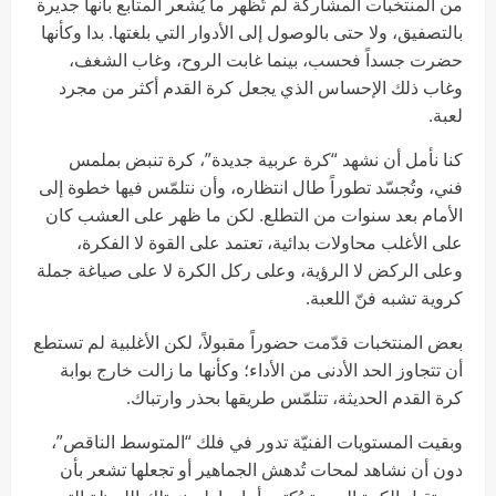
من المنتخبات المشاركة لم تُظهر ما يُشعر المتابع بأنها جديرة
بالتصفيق، ولا حتى بالوصول إلى الأدوار التي بلغتها. بدا وكأنها
حضرت جسداً فحسب، بينما غابت الروح، وغاب الشغف،
وغاب ذلك الإحساس الذي يجعل كرة القدم أكثر من مجرد
لعبة.
كنا نأمل أن نشهد “كرة عربية جديدة”، كرة تنبض بملمس
فني، وتُجسّد تطوراً طال انتظاره، وأن نتلمّس فيها خطوة إلى
الأمام بعد سنوات من التطلع. لكن ما ظهر على العشب كان
على الأغلب محاولات بدائية، تعتمد على القوة لا الفكرة،
وعلى الركض لا الرؤية، وعلى ركل الكرة لا على صياغة جملة
كروية تشبه فنّ اللعبة.
بعض المنتخبات قدّمت حضوراً مقبولاً، لكن الأغلبية لم تستطع
أن تتجاوز الحد الأدنى من الأداء؛ وكأنها ما زالت خارج بوابة
كرة القدم الحديثة، تتلمّس طريقها بحذر وارتباك.
وبقيت المستويات الفنيّة تدور في فلك “المتوسط الناقص”،
دون أن نشاهد لمحات تُدهش الجماهير أو تجعلها تشعر بأن