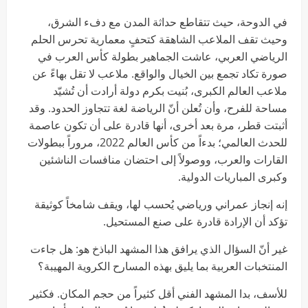
في الدوحة، حيث تتقاطع حداثة المدن مع دفء الشرق،
وحيث تقف الملاعب الشاهقة كتحفٍ معمارية تحرس الحلم
الرياضي العربي، عاشت الجماهير بطولة كأس العرب في
صورة تكاد تجمع بين الخيال والواقع. ملاعب لا تقل بهاءً عن
ملاعب العالم الكبرى، بُنيت بكرم دولة أرادت أن تُشيّد
مساحة للفرح، وأن تُعلن أنّ الرياضة لغة تتجاوز الحدود. وقد
أثبتت قطر، مرة بعد أخرى، أنها قادرة على أن تكون عاصمة
للحدث العالمي؛ بدءاً من كأس العالم 2022، مروراً ببطولات
القارات والعرب، ووصولاً إلى احتضان منافسات الناشئين
وكبرى المباريات الدولية.
إنه إنجاز عمراني ورياضي يُحسب لها، ويقف شامخاً كوثيقة
تؤكد أن الإرادة قادرة على صنع المستحيل.
غير أنّ السؤال الذي يرافق هذا المشهد الباذخ هو: هل جاءت
المنتخبات العربية بما يليق بهذه المسارح الكروية المهيبة؟
للأسف، بدا المشهد الفني أقل كثيراً من حجم المكان. فكثير