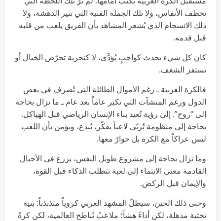
مستقبل الكرة العربية يُكتب أمامها. لم نرَ تلك اللحظة التي
تخطف الأنفاس، ولا تلك الجملة الفنية التي تثير الدهشة، ولا
ذلك الانسجام الذي يُشعر المشاهد بأن الفريق يلعب من قلبه
قبل قدمه.
كان كل شيء يحدث كواجبٍ يُؤدَّى، لا كتجربة تحرّض الخيال أو
تستفز الشغف.
فالكرة العربية ـ رغم الأموال الطائلة التي تُصرف في بعض
الدول ورغم المنشآت التي تكبر عاماً بعد عام ـ ما تزال بحاجة
إلى “روح”. إلى رؤية تُعيد بناء الإنسان الرياضي قبل الهياكل.
بحاجة إلى منظومة تُربّي لاعباً يفكّر، يُبدع، ويؤمن بأن اللعب
ليس عراكاً مع الكرة بل حوارٌ معها.
وما تزال بحاجة إلى مشروع طويل النفس، يزرع في الأجيال
القادمة معنى الانتماء إلى لعبة تتطلب الذكاء قبل القوة،
والإيمان قبل الركض.
وحتى ذلك الحين، سيظلّ المشهد العربي كروياً متذبذباً: بنية
تحتية مذهلة، لكن أداءً هشاً؛ ملاعبُ تُناطح العالمية، لكن كرةً