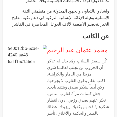
تكاتفًا دوليًا لوقف الانتهاكات الجسيمة وفك الحصار.
واشادوا بالتعاون والجهود المبذولة من منظمتي الثقة
الإنسانية وهيئة الإغاثة الإنسانية التركية في دعم تكية مطبخ
الخير لتحضير الأطعمة لآلاف العوائل المحاصرة في الفاشر.
عن الكاتب
محمد عثمان عبد الرحيم
‏كُن سفيرًا للسلام، ومٌد يدك له. تذكر
أن الحروب لن تجلب لعالمنا سُوى
مزيدًا من الدمار والكراهية.
اكتب بقلم يداوي القلوب لا يجرحها،
وكن أديباً يشكر بصدق وينتقد بأدب.
اجعل كلماتك مرآةً لقلوب الناس،
تعبّر عنهم بصدق ورُقي، دون انتظار
شكرهم؛ فحبهم يكفيك ويزيدك عطاءً.
بالصبر والحكمة والأخلاق، تأسر