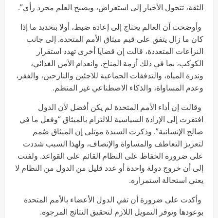
الثقة، تتحول الأخبار إلى استعراض، ويصبح العلم مجرد رأي”.
وأوضحت أن العالم يحتاج إلى إعادة ضبط، أولا بتحديد ما إذا
كان ما زال يتفق على قيم ميثاق الأمم المتحدة. إلى جانب
النزاعات المتعددة، قالت إن قضايا أخرى تهدد استقرار
الكوكب، بما في ذلك أزمة المناخ، وانعدام الأمن الغذائي،
وندرة المياه، والتدفقات الجماعية للاجئين والنازحين، والفقر،
وعدم المساواة، والذكاء الاصطناعي غير المنظم.
وقالت إن أداء الأمم المتحدة لم يكن أفضل لأن الدول
افتقرت إلى الإرادة السياسية للالتزام بالميثاق “وفعل ما في
صالح الإنسانية”. وذكرت السيدة موتلي إن الميثاق صُمم
لتعزيز التعاطف والمساواة والإنصاف، ولهذا السبب شددت
على ضرورة الحفاظ على النظام القائم على القواعد. ولفتت
إلى أن خروج دولة واحدة أو عدد قليل من الدول من النظام لا
يعني استحالة استمراره.
وأكدت على ضرورة أن تفي الدول الأعضاء بالأمم المتحدة
بوعودها وتوفر التمويل اللازم لتحقيق النتائج المرجوة.