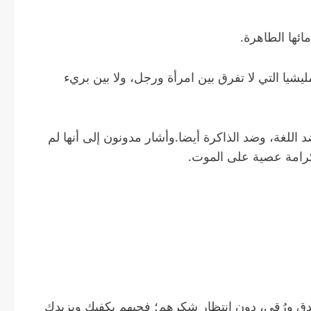
ئها الطاهرة.
يا التي لا تفرق بين امرأة ورجل، ولا بين بريء
لغة، وضد الذاكرة أيضا.وأشار مدونون إلى أنها لم
لكرامة عصية على الموت.
بصدق ورُقي، دون انتظار شكرهم؛ فحبهم يكفيك ويزيدك