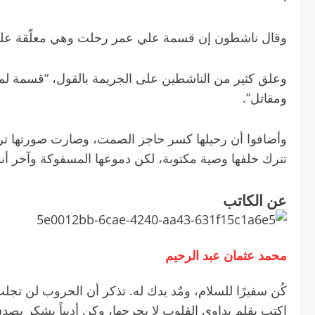
وقال ناشطون إن قسمة علي عمر رحلت وهي معلّقة على ش
وعلق كثير من الناشطين على الجريمة بالقول، “قسمة لم 
ومقاتل”.
وأضافوا أن رحيلها كسر حاجز الصمت، وصارت صورتها تروي
تترك خلفها وصية مكتوبة، لكن دموعها المسفوكة وآخر أن
عن الكاتب
محمد عثمان عبد الرحيم
‏كُن سفيرًا للسلام، ومٌد يدك له. تذكر أن الحروب لن تجلب 
اكتب بقلم يداوي القلوب لا يجرحها، وكن أديباً يشكر بص