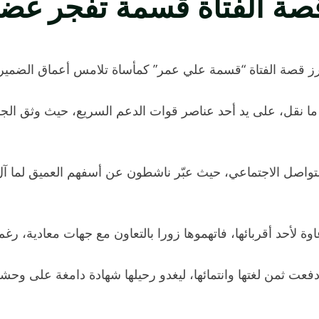
صة الفتاة قسمة تفجر غضبا
ز قصة الفتاة “قسمة علي عمر” كمأساة تلامس أعماق الضمير ا
ما نقل، على يد أحد عناصر قوات الدعم السريع، حيث وثق الجا
واصل الاجتماعي، حيث عبّر ناشطون عن أسفهم العميق لما آل 
وة لأحد أقربائها، فاتهموها زورا بالتعاون مع جهات معادية، ر
فعت ثمن لغتها وانتمائها، ليغدو رحيلها شهادة دامغة على وحشية ا