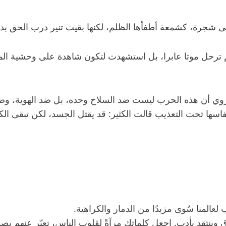
جرة، كشمعة أطفأها الظلم، لكنها بقيت تنير درب الحق بدما
ترحل موتا عابرا، بل استشهدت لتكون شاهدة على وحشية المليش
 أن هذه الحرب ليست ضد السلاح وحده، بل ضد الهوية، وضد ال
فاسها تحت التعذيب قالت الكثير: قد يقتل الجسد، لكن تبقى ا
لعالمنا سُوى مزيدًا من الدمار والكراهية.
دق وينتقد بأدب. اجعل كلماتك مرآةً لقلوب الناس، تعبّر عنهم 