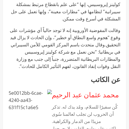
كولينز إيروسبيس، إنها “على علم بانقطاع مرتبط بمشكلة
سيبرانية” لنظامها في “مطارات معينة”، وإنها تعمل على حل
المشكلة في أسرع وقت ممكن.
وقالت المفوضية الأوروبية إنه لا توجد حالياً أي مؤشرات على
وقوع “هجوم واسع النطاق أو خطير”، وإن الحادث لا يزال قيد
التحقيق.وقال متحدث باسم المركز القومي للأمن السيبراني
في بريطانيا: “نحن نعمل مع شركة كولينز إيروسبيس
والمطارات البريطانية المتضررة، جنباً إلى جنب مع وزارة
النقل وقوات إنفاذ القانون، لفهم التأثير الكامل للحادث”.
عن الكاتب
محمد عثمان عبد الرحيم
‏كُن سفيرًا للسلام، ومٌد يدك له. تذكر
أن الحروب لن تجلب لعالمنا سُوى
مزيدًا من الدمار والكراهية.
اكتب بقلم يداوي القلوب لا يجرحها،