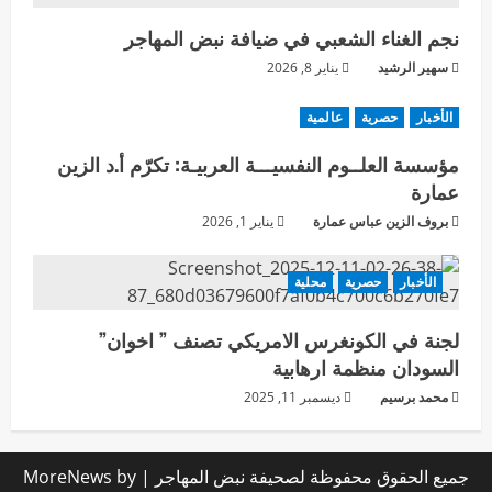
نجم الغناء الشعبي في ضيافة نبض المهاجر
سهير الرشيد
يناير 8, 2026
الأخبار
حصرية
عالمية
مؤسسة العلــوم النفسيـــة العربيـة: تكرّم أ.د الزين
عمارة
بروف الزين عباس عمارة
يناير 1, 2026
الأخبار
حصرية
محلية
لجنة في الكونغرس الامريكي تصنف ” اخوان”
السودان منظمة ارهابية
محمد برسيم
ديسمبر 11, 2025
جميع الحقوق محفوظة لصحيفة نبض المهاجر
|
by
MoreNews