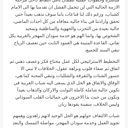
الازمة الحالية التي لن تتحمل الفشل ان تقدمنا بها الى الامام
كشباب، ورغم ذلك لنا قناعات باننا سوف نذهب بعيدآ حتي
تحقق وارادتنا في بناء جاليه معافاه من كل احداث الماضي،
جالية بعيدة من التحزب والجهوية والمناطقية وتمجيد
الشخوص بها، وانما الهم هو خدمة سودان المهجر بالغربية بكل
تفاني، القاعدة المتينة هي العمود الثابت حين تعصف الرياح
تبقي السند للجميع،
التخطيط الاستراتيجي لكل عمل محتاج فكر وعصف ذهني ثم
اتفاق ثم صفاء قلوب ونزاهة عقول، الخلافات لا تبني الا
جسور الشتات والتفرقة والشلليات وتبقي المحنة كما هي،
الوفاق والاتفاق هو الحل الذي يسعى اليه شباب الغربية في
تكوين جالية شاملة كاملة الثوابت والاركان والذهاب بعيدآ
وتكون من حيث بدا الاخرون في جماليات القلب السوداني
وليس الخلاف، سفينة يقودها ربان
شباب الالتفاف حولهم هو الحل الوحيد لانهم زاهدون وهمهم
تجويد العمل وخدمة سودان المهجر، مواصلة التمسك والبعد