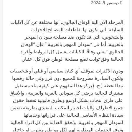
ديسمبر 9, 2024
المرحلة الان الية الوفاق الجالوي، انها مختلفة عن كل الاليات
السابقة التي تكون بها تقاطعات المصالح للاحزاب
والشخوص، التي قد تكون ضد مصلحة سودان المهجر
بالغربية، أما في “سودان المهجر بالغربية ” فإن “الوفاق
الجالوي” يعني وفاقًا للكيانات يشمل كل الروابط وأفراد
الجالية وفق ثوابت تضع مصلحة الوطن فوق كل اعتبار.
ودون الاكتراث لموقف أي كيان سياسي أو قبلي أو شخصيات
وتكون المبادرة مطروحة للجميع دون فرز وفي حالة رفضها
تبدا الخطة ( ج. ) يركز هذا المفهوم على كيفية بناء مستقبل
مشترك للجالية يرضي كل سوداني بالغربة والغربية ، والاتفاق
على طرق انتخاب بشكل اوسع وبطرق قانونية تحفظ حقوق
جميع الاطراف وآليات اختيار المكتب التنفيذي بطريقة تضمن
سيادة النظام الأساسي للجالية على قراراتها وخدماتها
لسودان المهجر بالغربية، وتحقق العدالة بين كل افراد الجالية
وتوفر الخدمات المطلوبة لهم لكل مواطن مغترب او حاج او