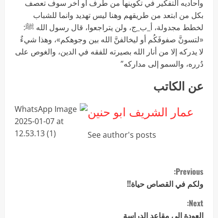
واحاديه التفكير في تكوينها من طرف او اخر سوف تعصف
بكل من ابتعد من طريقهم وهنا ليس تهديد وانما للشباب
لخطط مجدولة، أ_ب_ج، ولن يتراجعوا، قال رسول الله ﷺ:
«لتسونَّ صفوفَكُم أو ليخالفنَّ الله بين وجوهكم»، وهذا شيءٌ
لا يدركه إلا من أنار الله بصيرته للفقه في الدين، والغوص على
دُرره، والسمو إلى مداركه”
عن الكاتب
عمار الشريف ابو حنين
See author's posts
Previous:
ولكم في القصاص حياة!!
Next:
العودة إلى مقاعد الدراسة