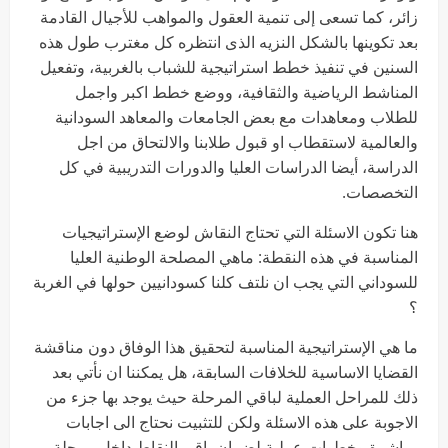
زائر، كما تسعى إلى تنمية العقول والمواهب للأجيال القادمة
بعد تكوينها بالشكل النزيه الذى انتظره كل مغترب طول هذه
السنين في تنفيذ خطط استراتيجية للشباب بالغربية، وتفعيل
المناشط الرياضية والثقافية، ووضع خطط اكبر واجمل
للطلاب ومعاهدات مع بعض الجامعات والمعاهد السودانية
والعالمية لاستقطاب او قبول طلابنا والالتحاق من اجل
الدراسة، أيضا الدراسات العليا والدورات التدريبية في كل
التخصصات.
هنا تكون الاسئلة التي تحتاج النقاش لوضع الإستراتيجيات
المناسبة في هذه النقطة: ماهي المصلحة الوطنية العليا
للسوداني التي يجب ان نلتف كلنا كسودانيين حولها في الغربة
؟
ما هي الإستراتيجية المناسبة لتحقيق هذا الوفاق دون مناقشة
القضايا الاساسية للخلافات السابقة، هل يمكننا ان نأتي بعد
ذلك للمراحل العملية لباقي المرحلة حيث يوجد بها جزء من
الاجوبة على هذه الاسئلة ولكن للتثبيت نحتاج الى اجابات
مباشرة وخطوات عملية لضمان باقي النقاط داخل مرحلة